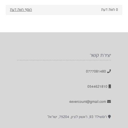
0
חוות דעת
הוסף חוות דעת
יצירת קשר
0777081480
0544621810
4evercount@gmail.com
רוטשילד 93, ראשון לציון, 75204, ישראל