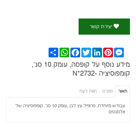
יצירת קשר
Messenger
Pinterest
LinkedIn
Twitter
Facebook
WhatsApp
שתף
מידע נוסף על קופסה, עומק 10 סנ',
קומפוסיציה -N*2732
תאור
מפרט
חוות דעת
עבודש מיוחדת, פרופיל עץ לבן ,עומק 10 סנ', קומפוסיציה של
אלמנטים