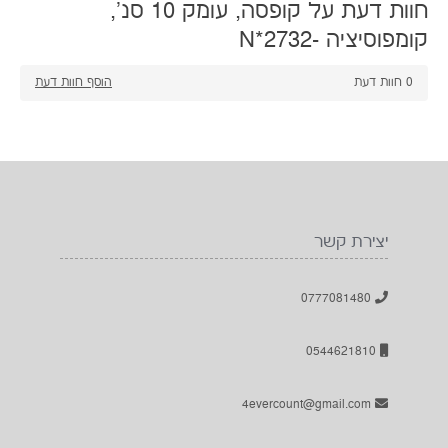
חוות דעת על קופסה, עומק 10 סנ',
קומפוסיציה -N*2732
0
חוות דעת
הוסף חוות דעת
יצירת קשר
0777081480
0544621810
4evercount@gmail.com